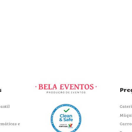
s
Pre
antil
Cater
Máqui
emáticas e
Carro