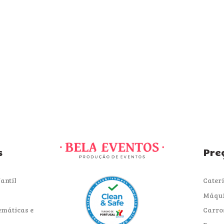
s
Pre
antil
Cater
Máqui
emáticas e
Carro