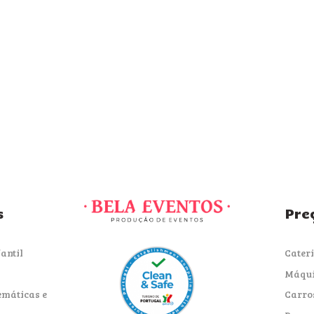
s
Pre
antil
Cater
Máqui
emáticas e
Carro